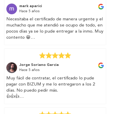
certificate with them.
mark aparici
The web is very intuitive
Hace 5 años
I will count on them again for other efforts
Necesitaba el certificado de manera urgente y el
muchacho que me atendió se ocupo de todo, en
pocos días ya se lo pude entregar a la inmo. Muy
contento 😁
(Translated by Google)
I needed the certificate urgently and the boy
who attended me took care of everything, in a
Jorge Soriano Garcia
few days I was able to deliver it to the immo.
Hace 5 años
Very happy 😁
Muy fácil de contratar, el certificado lo pude
pagar con BIZUM y me lo entregaron a los 2
días. No puedo pedir más.
👍👍👍
(Translated by Google)