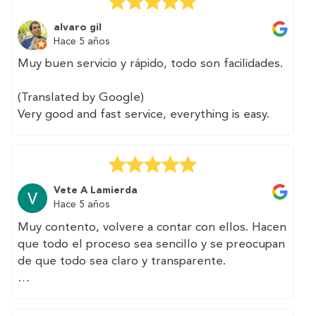
Very easy to contract, I could pay for the
certificate with BIZUM and they delivered it to
alvaro gil
me within 2 days. I can not ask for more.
Hace 5 años
👍👍👍
Muy buen servicio y rápido, todo son facilidades.
(Translated by Google)
Very good and fast service, everything is easy.
Vete A Lamierda
Hace 5 años
Muy contento, volvere a contar con ellos. Hacen
que todo el proceso sea sencillo y se preocupan
de que todo sea claro y transparente.
(Translated by Google)
Very happy, I will have them again. They make