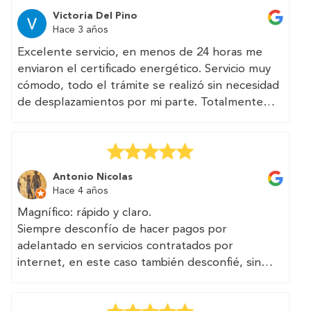
Excelente servicio. Página web muy clara y bien
llegan a pedirte 250€.
Victoria Del Pino
diseñada. Asesoría acertada — especialmente
Hace 3 años
Todo rápido, transparente, sin trampa, con un
para quien vive fuera del país y no está
teléfono y un correo accesible. He visto que
Excelente servicio, en menos de 24 horas me
familiarizado con la burocracia española.
TRAMITAN multitud de documentos,
enviaron el certificado energético. Servicio muy
Recomendado.
certificados, informes técnicos relacionados con
cómodo, todo el trámite se realizó sin necesidad
la vivienda y la edificabilidad. Seguro que en el
de desplazamientos por mi parte. Totalmente
futuro vuelvo a recurrir a ellos.
recomendable.
Se puede confiar en vosotros, chicos...
(Translated by Google)
Excellent service, in less than 24 hours they
Antonio Nicolas
sent me the energy certificate. Very comfortable
Hace 4 años
service, the entire procedure was carried out
Magnífico: rápido y claro.
without the need for travel on my part. Totally
Siempre desconfío de hacer pagos por
recommended.
adelantado en servicios contratados por
internet, en este caso también desconfié, sin
ninguna justificación, han cumplido el encargo y
los plazos sin demorar y sin excusas.