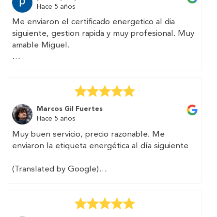
Hace 5 años
Me enviaron el certificado energetico al dia
siguiente, gestion rapida y muy profesional. Muy
amable Miguel.
(Translated by Google)
They sent me the energy certificate the next
day, fast and very professional management.
Very kind Miguel.
Marcos Gil Fuertes
Hace 5 años
Muy buen servicio, precio razonable. Me
enviaron la etiqueta energética al día siguiente
(Translated by Google)
Very good service, reasonable price. They sent
me the energy label the next day