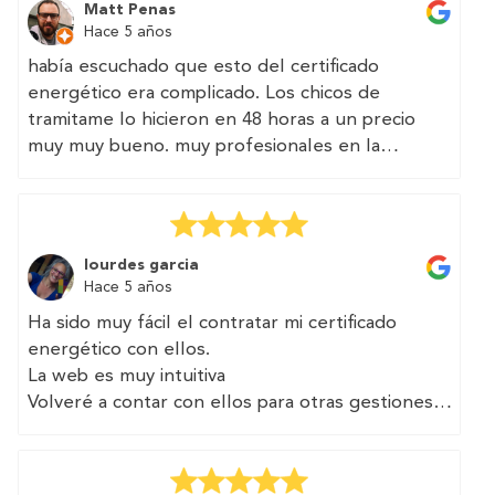
Matt Penas
Hace 5 años
había escuchado que esto del certificado
energético era complicado. Los chicos de
tramitame lo hicieron en 48 horas a un precio
muy muy bueno. muy profesionales en la
atención por teléfono
(Translated by Google)
I had heard that this energy certificate thing was
lourdes garcia
complicated. The guys from processing it in 48
Hace 5 años
hours at a very very good price. very
Ha sido muy fácil el contratar mi certificado
professional in phone service
energético con ellos.
La web es muy intuitiva
Volveré a contar con ellos para otras gestiones
(Translated by Google)
It has been very easy to contract my energy