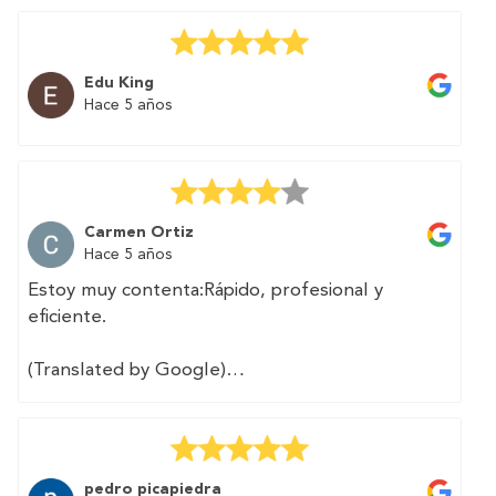
second home. And above all without
complications and in a simple way. The
professional contacted me and carried out the
Edu King
procedures I needed in two days.
Hace 5 años
Highly recommended.
Carmen Ortiz
Hace 5 años
Estoy muy contenta:Rápido, profesional y
eficiente.
(Translated by Google)
I am very happy: fast, professional and efficient.
pedro picapiedra