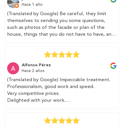
I subsequently received the certificate in a
Hace 1 año
couple of days, and then received the
(Translated by Google) Be careful, they limit
registration certificate and the energy
themselves to sending you some questions,
certification label from the administration.
such as photos of the facade or plan of the
house, things that you do not have to have, and
Thank you very much. The work was quick and at
no one is going to do it or verify it, it seems that
a good price. I will recommend these
depending on the autonomous community in
professionals and will use their services again.
which you live. They sell this as "speed", but if
so, you can say anything.
(Original)
Alfonso Pérez
Profesionalidad y trato inmejorable.
Hace 2 años
The "service" is charged in advance. I hope that
(Translated by Google) Impeccable treatment.
the return of the same for not meeting what
El profesional que vino a tomar medidas fue
Professionalism, good work and speed.
was expected is just as fast.
rápido y preciso. Le aportamos plano de la
Very competitive prices.
vivienda que agradeció ya que esto le facilitaba
Delighted with your work.
Taking into account that there is a possibility that
su trabajo.
I will recommend you as soon as I have the
no technician will come and you will be the one
opportunity.
to fill in the data, this service is completely
Posteriorme tuve el certificado en un par de días
A pleasure to have met you.
inadvisable.
y luego recibí de la administración la certificación