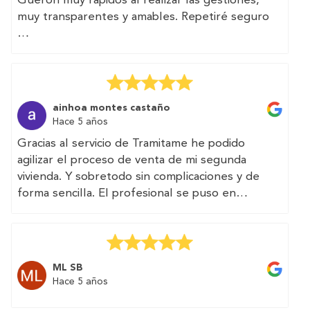
Gueron muy rápidos al realizar las gestiones,
muy transparentes y amables. Repetiré seguro
(Translated by Google)
Efficiency and good treatment.
Gueron very quick to carry out the procedures,
very transparent and friendly. I will repeat for
ainhoa montes castaño
sure
Hace 5 años
Gracias al servicio de Tramitame he podido
agilizar el proceso de venta de mi segunda
vivienda. Y sobretodo sin complicaciones y de
forma sencilla. El profesional se puso en
contacto conmigo y realizaron los trámites que
necesitaba en dos días.
Muy recommendable.
ML SB
(Translated by Google)
Hace 5 años
Thanks to the Tramitame service I have been
able to speed up the process of selling my