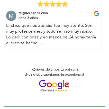
the whole process easy and they make sure
everything is clear and transparent.
Miguel Ondevilla
Hace 5 años
El chico que nos atendió fue muy atento. Son
muy profesionales, y todo se hizo muy rápido.
Lo pedí con prisa y en menos de 24 horas tenía
el tramite hecho.
(Translated by Google)
The guy who attended us was very attentive.
They are very professional, and everything was
¿Quieres dejarnos tu opinión?
done very quickly.
¡Haz click y cuéntanos tu experiencia!
I asked for it in a hurry and in less than 24 hours
I had the paperwork done.