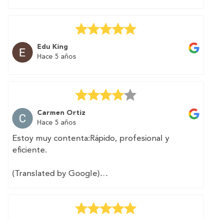
able to speed up the process of selling my
second home. And above all without
complications and in a simple way. The
professional contacted me and carried out the
Edu King
procedures I needed in two days.
Hace 5 años
Highly recommended.
Carmen Ortiz
Hace 5 años
Estoy muy contenta:Rápido, profesional y
eficiente.
(Translated by Google)
I am very happy: fast, professional and efficient.