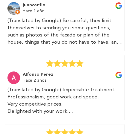
juancar1lo
I subsequently received the certificate in a
Hace 1 año
couple of days, and then received the
(Translated by Google) Be careful, they limit
registration certificate and the energy
themselves to sending you some questions,
certification label from the administration.
such as photos of the facade or plan of the
house, things that you do not have to have, and
Thank you very much. The work was quick and at
no one is going to do it or verify it, it seems that
a good price. I will recommend these
depending on the autonomous community in
professionals and will use their services again.
which you live. They sell this as "speed", but if
so, you can say anything.
(Original)
Alfonso Pérez
Profesionalidad y trato inmejorable.
Hace 2 años
The "service" is charged in advance. I hope that
(Translated by Google) Impeccable treatment.
the return of the same for not meeting what
El profesional que vino a tomar medidas fue
Professionalism, good work and speed.
was expected is just as fast.
rápido y preciso. Le aportamos plano de la
Very competitive prices.
vivienda que agradeció ya que esto le facilitaba
Delighted with your work.
Taking into account that there is a possibility that
su trabajo.
I will recommend you as soon as I have the
no technician will come and you will be the one
opportunity.
to fill in the data, this service is completely
Posteriorme tuve el certificado en un par de días
A pleasure to have met you.