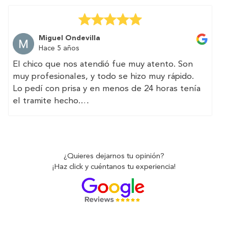
Very happy, I will have them again. They make
the whole process easy and they make sure
everything is clear and transparent.
Miguel Ondevilla
Hace 5 años
El chico que nos atendió fue muy atento. Son
muy profesionales, y todo se hizo muy rápido.
Lo pedí con prisa y en menos de 24 horas tenía
el tramite hecho.
(Translated by Google)
The guy who attended us was very attentive.
They are very professional, and everything was
¿Quieres dejarnos tu opinión?
done very quickly.
¡Haz click y cuéntanos tu experiencia!
I asked for it in a hurry and in less than 24 hours
I had the paperwork done.