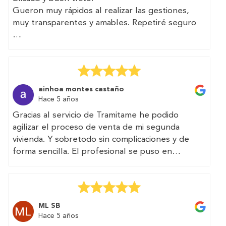
Gueron muy rápidos al realizar las gestiones,
muy transparentes y amables. Repetiré seguro
(Translated by Google)
Efficiency and good treatment.
Gueron very quick to carry out the procedures,
very transparent and friendly. I will repeat for
ainhoa montes castaño
sure
Hace 5 años
Gracias al servicio de Tramitame he podido
agilizar el proceso de venta de mi segunda
vivienda. Y sobretodo sin complicaciones y de
forma sencilla. El profesional se puso en
contacto conmigo y realizaron los trámites que
necesitaba en dos días.
Muy recommendable.
ML SB
(Translated by Google)
Hace 5 años
Thanks to the Tramitame service I have been