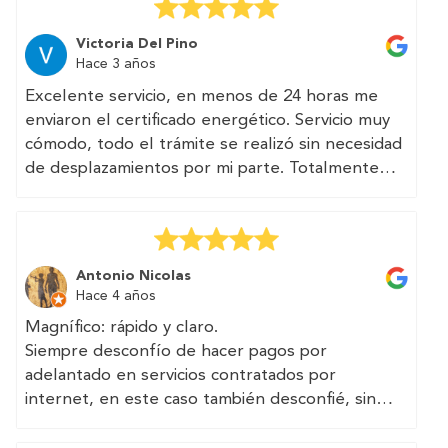
(Original)
cuando otros profesionales y gabinetes técnicos
Excelente servicio. Página web muy clara y bien
llegan a pedirte 250€.
Victoria Del Pino
diseñada. Asesoría acertada — especialmente
Hace 3 años
Todo rápido, transparente, sin trampa, con un
para quien vive fuera del país y no está
teléfono y un correo accesible. He visto que
Excelente servicio, en menos de 24 horas me
familiarizado con la burocracia española.
TRAMITAN multitud de documentos,
enviaron el certificado energético. Servicio muy
Recomendado.
certificados, informes técnicos relacionados con
cómodo, todo el trámite se realizó sin necesidad
la vivienda y la edificabilidad. Seguro que en el
de desplazamientos por mi parte. Totalmente
futuro vuelvo a recurrir a ellos.
recomendable.
Se puede confiar en vosotros, chicos...
(Translated by Google)
Excellent service, in less than 24 hours they
Antonio Nicolas
sent me the energy certificate. Very comfortable
Hace 4 años
service, the entire procedure was carried out
Magnífico: rápido y claro.
without the need for travel on my part. Totally
Siempre desconfío de hacer pagos por
recommended.
adelantado en servicios contratados por
internet, en este caso también desconfié, sin
ninguna justificación, han cumplido el encargo y
los plazos sin demorar y sin excusas.