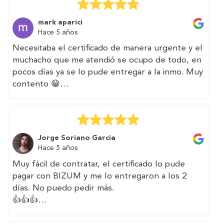
It has been very easy to contract my energy
certificate with them.
mark aparici
The web is very intuitive
Hace 5 años
I will count on them again for other efforts
Necesitaba el certificado de manera urgente y el
muchacho que me atendió se ocupo de todo, en
pocos días ya se lo pude entregar a la inmo. Muy
contento 😁
(Translated by Google)
I needed the certificate urgently and the boy
who attended me took care of everything, in a
Jorge Soriano Garcia
few days I was able to deliver it to the immo.
Hace 5 años
Very happy 😁
Muy fácil de contratar, el certificado lo pude
pagar con BIZUM y me lo entregaron a los 2
días. No puedo pedir más.
👍👍👍