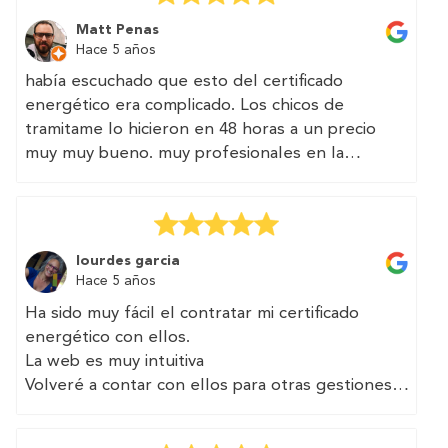
Matt Penas
Hace 5 años
había escuchado que esto del certificado
energético era complicado. Los chicos de
tramitame lo hicieron en 48 horas a un precio
muy muy bueno. muy profesionales en la
atención por teléfono
(Translated by Google)
I had heard that this energy certificate thing was
lourdes garcia
complicated. The guys from processing it in 48
Hace 5 años
hours at a very very good price. very
Ha sido muy fácil el contratar mi certificado
professional in phone service
energético con ellos.
La web es muy intuitiva
Volveré a contar con ellos para otras gestiones
(Translated by Google)