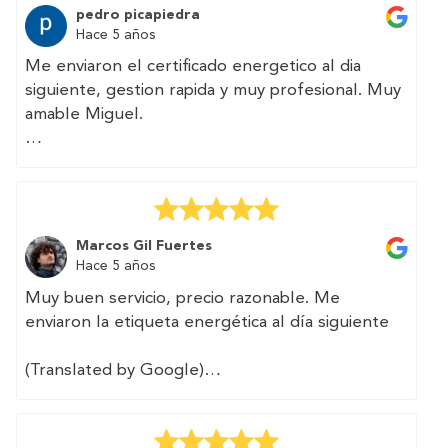
pedro picapiedra
Hace 5 años
Me enviaron el certificado energetico al dia
siguiente, gestion rapida y muy profesional. Muy
amable Miguel.
(Translated by Google)
They sent me the energy certificate the next
day, fast and very professional management.
Very kind Miguel.
Marcos Gil Fuertes
Hace 5 años
Muy buen servicio, precio razonable. Me
enviaron la etiqueta energética al día siguiente
(Translated by Google)
Very good service, reasonable price. They sent
me the energy label the next day