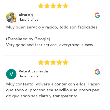
(Translated by Google)
Very easy to contract, I could pay for the
certificate with BIZUM and they delivered it to
alvaro gil
me within 2 days. I can not ask for more.
Hace 5 años
👍👍👍
Muy buen servicio y rápido, todo son facilidades.
(Translated by Google)
Very good and fast service, everything is easy.
Vete A Lamierda
Hace 5 años
Muy contento, volvere a contar con ellos. Hacen
que todo el proceso sea sencillo y se preocupan
de que todo sea claro y transparente.
(Translated by Google)