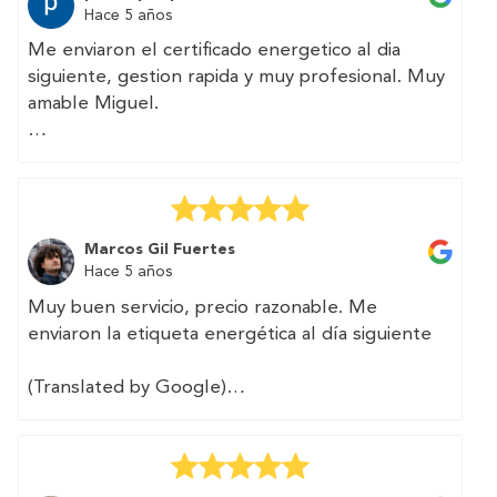
Hace 5 años
Me enviaron el certificado energetico al dia
siguiente, gestion rapida y muy profesional. Muy
amable Miguel.
(Translated by Google)
They sent me the energy certificate the next
day, fast and very professional management.
Very kind Miguel.
Marcos Gil Fuertes
Hace 5 años
Muy buen servicio, precio razonable. Me
enviaron la etiqueta energética al día siguiente
(Translated by Google)
Very good service, reasonable price. They sent
me the energy label the next day