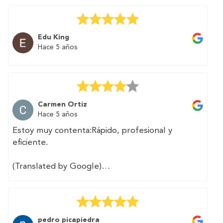
second home. And above all without
complications and in a simple way. The
professional contacted me and carried out the
Edu King
procedures I needed in two days.
Hace 5 años
Highly recommended.
Carmen Ortiz
Hace 5 años
Estoy muy contenta:Rápido, profesional y
eficiente.
(Translated by Google)
I am very happy: fast, professional and efficient.
pedro picapiedra