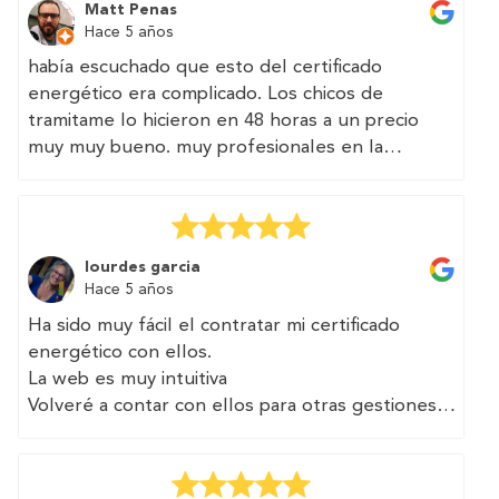
Matt Penas
Hace 5 años
había escuchado que esto del certificado
energético era complicado. Los chicos de
tramitame lo hicieron en 48 horas a un precio
muy muy bueno. muy profesionales en la
atención por teléfono
(Translated by Google)
I had heard that this energy certificate thing was
lourdes garcia
complicated. The guys from processing it in 48
Hace 5 años
hours at a very very good price. very
Ha sido muy fácil el contratar mi certificado
professional in phone service
energético con ellos.
La web es muy intuitiva
Volveré a contar con ellos para otras gestiones
(Translated by Google)
It has been very easy to contract my energy