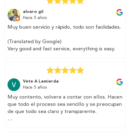
Very easy to contract, I could pay for the
certificate with BIZUM and they delivered it to
alvaro gil
me within 2 days. I can not ask for more.
Hace 5 años
👍👍👍
Muy buen servicio y rápido, todo son facilidades.
(Translated by Google)
Very good and fast service, everything is easy.
Vete A Lamierda
Hace 5 años
Muy contento, volvere a contar con ellos. Hacen
que todo el proceso sea sencillo y se preocupan
de que todo sea claro y transparente.
(Translated by Google)
Very happy, I will have them again. They make