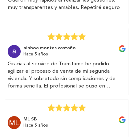
Gueron muy rápidos al realizar las gestiones,
muy transparentes y amables. Repetiré seguro
(Translated by Google)
Efficiency and good treatment.
Gueron very quick to carry out the procedures,
very transparent and friendly. I will repeat for
ainhoa montes castaño
sure
Hace 5 años
Gracias al servicio de Tramitame he podido
agilizar el proceso de venta de mi segunda
vivienda. Y sobretodo sin complicaciones y de
forma sencilla. El profesional se puso en
contacto conmigo y realizaron los trámites que
necesitaba en dos días.
Muy recommendable.
ML SB
(Translated by Google)
Hace 5 años
Thanks to the Tramitame service I have been
able to speed up the process of selling my