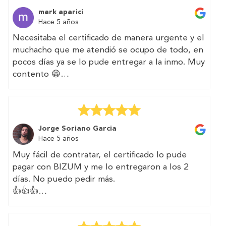
certificate with them.
mark aparici
The web is very intuitive
Hace 5 años
I will count on them again for other efforts
Necesitaba el certificado de manera urgente y el
muchacho que me atendió se ocupo de todo, en
pocos días ya se lo pude entregar a la inmo. Muy
contento 😁
(Translated by Google)
I needed the certificate urgently and the boy
who attended me took care of everything, in a
Jorge Soriano Garcia
few days I was able to deliver it to the immo.
Hace 5 años
Very happy 😁
Muy fácil de contratar, el certificado lo pude
pagar con BIZUM y me lo entregaron a los 2
días. No puedo pedir más.
👍👍👍
(Translated by Google)