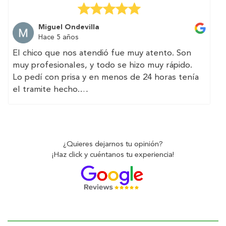
the whole process easy and they make sure
everything is clear and transparent.
Miguel Ondevilla
Hace 5 años
El chico que nos atendió fue muy atento. Son
muy profesionales, y todo se hizo muy rápido.
Lo pedí con prisa y en menos de 24 horas tenía
el tramite hecho.
(Translated by Google)
The guy who attended us was very attentive.
They are very professional, and everything was
¿Quieres dejarnos tu opinión?
done very quickly.
¡Haz click y cuéntanos tu experiencia!
I asked for it in a hurry and in less than 24 hours
I had the paperwork done.