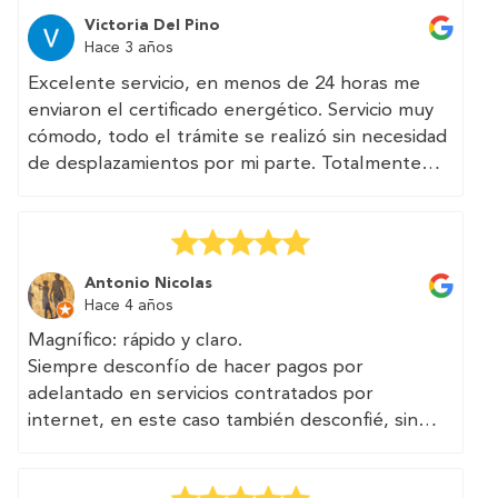
Excelente servicio. Página web muy clara y bien
llegan a pedirte 250€.
Victoria Del Pino
diseñada. Asesoría acertada — especialmente
Hace 3 años
Todo rápido, transparente, sin trampa, con un
para quien vive fuera del país y no está
teléfono y un correo accesible. He visto que
Excelente servicio, en menos de 24 horas me
familiarizado con la burocracia española.
TRAMITAN multitud de documentos,
enviaron el certificado energético. Servicio muy
Recomendado.
certificados, informes técnicos relacionados con
cómodo, todo el trámite se realizó sin necesidad
la vivienda y la edificabilidad. Seguro que en el
de desplazamientos por mi parte. Totalmente
futuro vuelvo a recurrir a ellos.
recomendable.
Se puede confiar en vosotros, chicos...
(Translated by Google)
Excellent service, in less than 24 hours they
Antonio Nicolas
sent me the energy certificate. Very comfortable
Hace 4 años
service, the entire procedure was carried out
Magnífico: rápido y claro.
without the need for travel on my part. Totally
Siempre desconfío de hacer pagos por
recommended.
adelantado en servicios contratados por
internet, en este caso también desconfié, sin
ninguna justificación, han cumplido el encargo y
los plazos sin demorar y sin excusas.