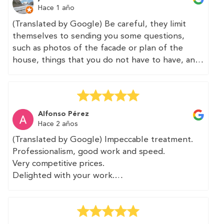
I subsequently received the certificate in a
Hace 1 año
couple of days, and then received the
(Translated by Google) Be careful, they limit
registration certificate and the energy
themselves to sending you some questions,
certification label from the administration.
such as photos of the facade or plan of the
house, things that you do not have to have, and
Thank you very much. The work was quick and at
no one is going to do it or verify it, it seems that
a good price. I will recommend these
depending on the autonomous community in
professionals and will use their services again.
which you live. They sell this as "speed", but if
so, you can say anything.
(Original)
Alfonso Pérez
Profesionalidad y trato inmejorable.
Hace 2 años
The "service" is charged in advance. I hope that
(Translated by Google) Impeccable treatment.
the return of the same for not meeting what
El profesional que vino a tomar medidas fue
Professionalism, good work and speed.
was expected is just as fast.
rápido y preciso. Le aportamos plano de la
Very competitive prices.
vivienda que agradeció ya que esto le facilitaba
Delighted with your work.
Taking into account that there is a possibility that
su trabajo.
I will recommend you as soon as I have the
no technician will come and you will be the one
opportunity.
to fill in the data, this service is completely
Posteriorme tuve el certificado en un par de días
A pleasure to have met you.
inadvisable.
y luego recibí de la administración la certificación