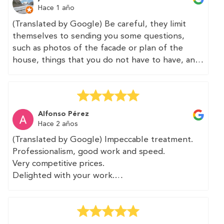
I subsequently received the certificate in a
Hace 1 año
couple of days, and then received the
(Translated by Google) Be careful, they limit
registration certificate and the energy
themselves to sending you some questions,
certification label from the administration.
such as photos of the facade or plan of the
house, things that you do not have to have, and
Thank you very much. The work was quick and at
no one is going to do it or verify it, it seems that
a good price. I will recommend these
depending on the autonomous community in
professionals and will use their services again.
which you live. They sell this as "speed", but if
so, you can say anything.
(Original)
Alfonso Pérez
Profesionalidad y trato inmejorable.
Hace 2 años
The "service" is charged in advance. I hope that
(Translated by Google) Impeccable treatment.
the return of the same for not meeting what
El profesional que vino a tomar medidas fue
Professionalism, good work and speed.
was expected is just as fast.
rápido y preciso. Le aportamos plano de la
Very competitive prices.
vivienda que agradeció ya que esto le facilitaba
Delighted with your work.
Taking into account that there is a possibility that
su trabajo.
I will recommend you as soon as I have the
no technician will come and you will be the one
opportunity.
to fill in the data, this service is completely
Posteriorme tuve el certificado en un par de días
A pleasure to have met you.
inadvisable.
y luego recibí de la administración la certificación