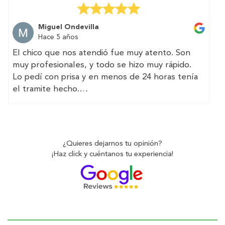
the whole process easy and they make sure
everything is clear and transparent.
Miguel Ondevilla
Hace 5 años
El chico que nos atendió fue muy atento. Son
muy profesionales, y todo se hizo muy rápido.
Lo pedí con prisa y en menos de 24 horas tenía
el tramite hecho.
(Translated by Google)
The guy who attended us was very attentive.
They are very professional, and everything was
¿Quieres dejarnos tu opinión?
done very quickly.
¡Haz click y cuéntanos tu experiencia!
I asked for it in a hurry and in less than 24 hours
I had the paperwork done.