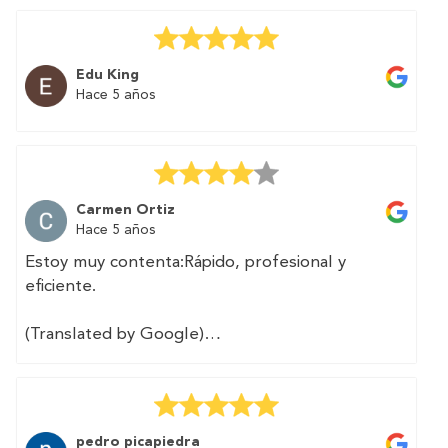
second home. And above all without
complications and in a simple way. The
professional contacted me and carried out the
Edu King
procedures I needed in two days.
Hace 5 años
Highly recommended.
Carmen Ortiz
Hace 5 años
Estoy muy contenta:Rápido, profesional y
eficiente.
(Translated by Google)
I am very happy: fast, professional and efficient.
pedro picapiedra