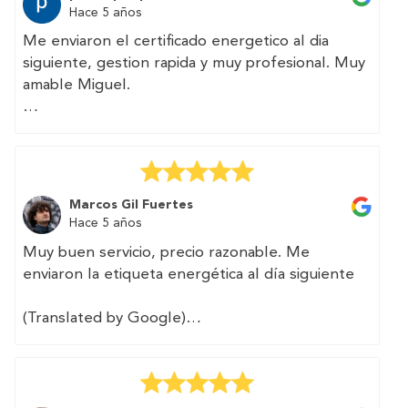
Hace 5 años
Me enviaron el certificado energetico al dia
siguiente, gestion rapida y muy profesional. Muy
amable Miguel.
(Translated by Google)
They sent me the energy certificate the next
day, fast and very professional management.
Very kind Miguel.
Marcos Gil Fuertes
Hace 5 años
Muy buen servicio, precio razonable. Me
enviaron la etiqueta energética al día siguiente
(Translated by Google)
Very good service, reasonable price. They sent
me the energy label the next day