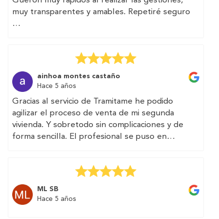
Gueron muy rápidos al realizar las gestiones,
muy transparentes y amables. Repetiré seguro
(Translated by Google)
Efficiency and good treatment.
Gueron very quick to carry out the procedures,
very transparent and friendly. I will repeat for
ainhoa montes castaño
sure
Hace 5 años
Gracias al servicio de Tramitame he podido
agilizar el proceso de venta de mi segunda
vivienda. Y sobretodo sin complicaciones y de
forma sencilla. El profesional se puso en
contacto conmigo y realizaron los trámites que
necesitaba en dos días.
Muy recommendable.
ML SB
(Translated by Google)
Hace 5 años
Thanks to the Tramitame service I have been
able to speed up the process of selling my