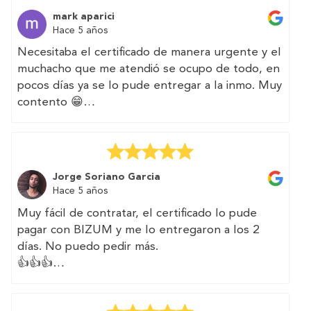
certificate with them.
mark aparici
The web is very intuitive
Hace 5 años
I will count on them again for other efforts
Necesitaba el certificado de manera urgente y el
muchacho que me atendió se ocupo de todo, en
pocos días ya se lo pude entregar a la inmo. Muy
contento 😁
(Translated by Google)
I needed the certificate urgently and the boy
who attended me took care of everything, in a
Jorge Soriano Garcia
few days I was able to deliver it to the immo.
Hace 5 años
Very happy 😁
Muy fácil de contratar, el certificado lo pude
pagar con BIZUM y me lo entregaron a los 2
días. No puedo pedir más.
👍👍👍
(Translated by Google)