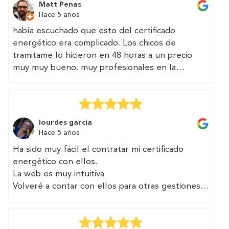
Matt Penas
Hace 5 años
había escuchado que esto del certificado
energético era complicado. Los chicos de
tramitame lo hicieron en 48 horas a un precio
muy muy bueno. muy profesionales en la
atención por teléfono
(Translated by Google)
I had heard that this energy certificate thing was
lourdes garcia
complicated. The guys from processing it in 48
Hace 5 años
hours at a very very good price. very
Ha sido muy fácil el contratar mi certificado
professional in phone service
energético con ellos.
La web es muy intuitiva
Volveré a contar con ellos para otras gestiones
(Translated by Google)
It has been very easy to contract my energy