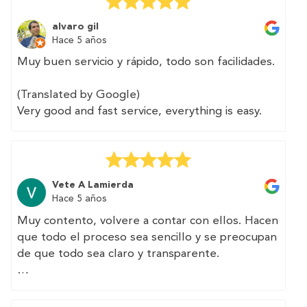
Very easy to contract, I could pay for the
certificate with BIZUM and they delivered it to
alvaro gil
me within 2 days. I can not ask for more.
Hace 5 años
👍👍👍
Muy buen servicio y rápido, todo son facilidades.
(Translated by Google)
Very good and fast service, everything is easy.
Vete A Lamierda
Hace 5 años
Muy contento, volvere a contar con ellos. Hacen
que todo el proceso sea sencillo y se preocupan
de que todo sea claro y transparente.
(Translated by Google)
Very happy, I will have them again. They make