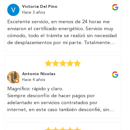
Excelente servicio. Página web muy clara y bien
llegan a pedirte 250€.
Victoria Del Pino
diseñada. Asesoría acertada — especialmente
Hace 3 años
Todo rápido, transparente, sin trampa, con un
para quien vive fuera del país y no está
teléfono y un correo accesible. He visto que
Excelente servicio, en menos de 24 horas me
familiarizado con la burocracia española.
TRAMITAN multitud de documentos,
enviaron el certificado energético. Servicio muy
Recomendado.
certificados, informes técnicos relacionados con
cómodo, todo el trámite se realizó sin necesidad
la vivienda y la edificabilidad. Seguro que en el
de desplazamientos por mi parte. Totalmente
futuro vuelvo a recurrir a ellos.
recomendable.
Se puede confiar en vosotros, chicos...
(Translated by Google)
Excellent service, in less than 24 hours they
Antonio Nicolas
sent me the energy certificate. Very comfortable
Hace 4 años
service, the entire procedure was carried out
Magnífico: rápido y claro.
without the need for travel on my part. Totally
Siempre desconfío de hacer pagos por
recommended.
adelantado en servicios contratados por
internet, en este caso también desconfié, sin
ninguna justificación, han cumplido el encargo y
los plazos sin demorar y sin excusas.