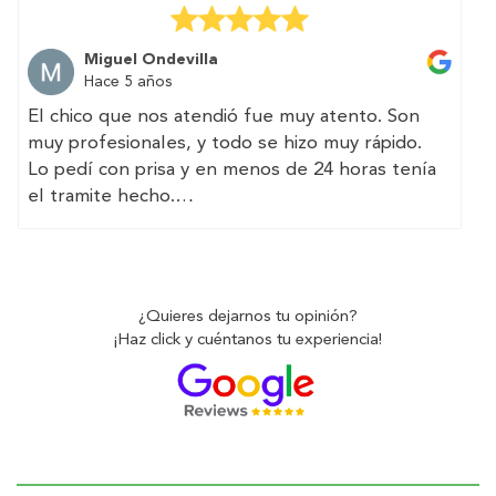
the whole process easy and they make sure
everything is clear and transparent.
Miguel Ondevilla
Hace 5 años
El chico que nos atendió fue muy atento. Son
muy profesionales, y todo se hizo muy rápido.
Lo pedí con prisa y en menos de 24 horas tenía
el tramite hecho.
(Translated by Google)
The guy who attended us was very attentive.
They are very professional, and everything was
¿Quieres dejarnos tu opinión?
done very quickly.
¡Haz click y cuéntanos tu experiencia!
I asked for it in a hurry and in less than 24 hours
I had the paperwork done.