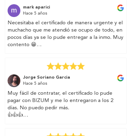
certificate with them.
mark aparici
The web is very intuitive
Hace 5 años
I will count on them again for other efforts
Necesitaba el certificado de manera urgente y el
muchacho que me atendió se ocupo de todo, en
pocos días ya se lo pude entregar a la inmo. Muy
contento 😁
(Translated by Google)
I needed the certificate urgently and the boy
who attended me took care of everything, in a
Jorge Soriano Garcia
few days I was able to deliver it to the immo.
Hace 5 años
Very happy 😁
Muy fácil de contratar, el certificado lo pude
pagar con BIZUM y me lo entregaron a los 2
días. No puedo pedir más.
👍👍👍
(Translated by Google)