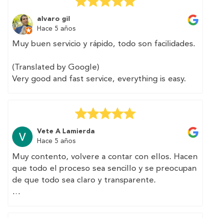
Very easy to contract, I could pay for the
certificate with BIZUM and they delivered it to
alvaro gil
me within 2 days. I can not ask for more.
Hace 5 años
👍👍👍
Muy buen servicio y rápido, todo son facilidades.
(Translated by Google)
Very good and fast service, everything is easy.
Vete A Lamierda
Hace 5 años
Muy contento, volvere a contar con ellos. Hacen
que todo el proceso sea sencillo y se preocupan
de que todo sea claro y transparente.
(Translated by Google)
Very happy, I will have them again. They make