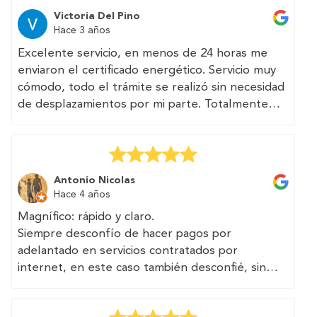
Excelente servicio. Página web muy clara y bien
llegan a pedirte 250€.
Victoria Del Pino
diseñada. Asesoría acertada — especialmente
Hace 3 años
Todo rápido, transparente, sin trampa, con un
para quien vive fuera del país y no está
teléfono y un correo accesible. He visto que
Excelente servicio, en menos de 24 horas me
familiarizado con la burocracia española.
TRAMITAN multitud de documentos,
enviaron el certificado energético. Servicio muy
Recomendado.
certificados, informes técnicos relacionados con
cómodo, todo el trámite se realizó sin necesidad
la vivienda y la edificabilidad. Seguro que en el
de desplazamientos por mi parte. Totalmente
futuro vuelvo a recurrir a ellos.
recomendable.
Se puede confiar en vosotros, chicos...
(Translated by Google)
Excellent service, in less than 24 hours they
Antonio Nicolas
sent me the energy certificate. Very comfortable
Hace 4 años
service, the entire procedure was carried out
Magnífico: rápido y claro.
without the need for travel on my part. Totally
Siempre desconfío de hacer pagos por
recommended.
adelantado en servicios contratados por
internet, en este caso también desconfié, sin
ninguna justificación, han cumplido el encargo y
los plazos sin demorar y sin excusas.