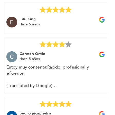
second home. And above all without
complications and in a simple way. The
professional contacted me and carried out the
Edu King
procedures I needed in two days.
Hace 5 años
Highly recommended.
Carmen Ortiz
Hace 5 años
Estoy muy contenta:Rápido, profesional y
eficiente.
(Translated by Google)
I am very happy: fast, professional and efficient.
pedro picapiedra