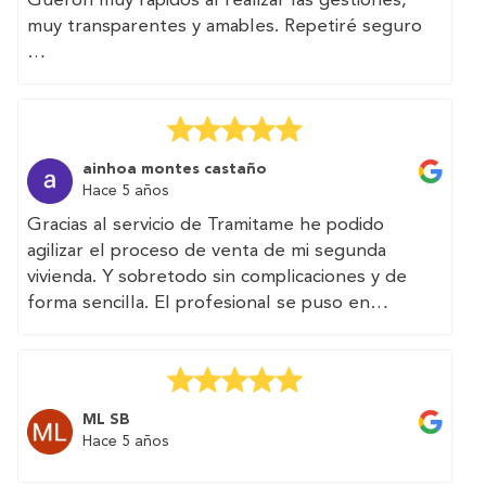
Gueron muy rápidos al realizar las gestiones,
muy transparentes y amables. Repetiré seguro
(Translated by Google)
Efficiency and good treatment.
Gueron very quick to carry out the procedures,
very transparent and friendly. I will repeat for
ainhoa montes castaño
sure
Hace 5 años
Gracias al servicio de Tramitame he podido
agilizar el proceso de venta de mi segunda
vivienda. Y sobretodo sin complicaciones y de
forma sencilla. El profesional se puso en
contacto conmigo y realizaron los trámites que
necesitaba en dos días.
Muy recommendable.
ML SB
(Translated by Google)
Hace 5 años
Thanks to the Tramitame service I have been
able to speed up the process of selling my