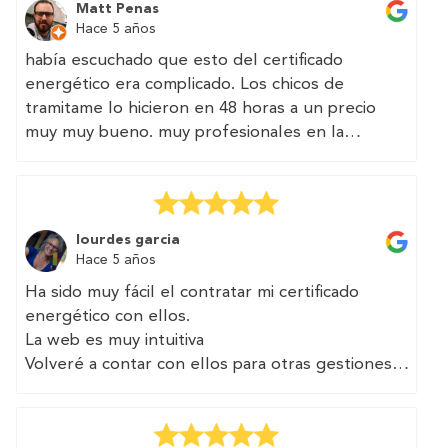
Matt Penas
Hace 5 años
había escuchado que esto del certificado
energético era complicado. Los chicos de
tramitame lo hicieron en 48 horas a un precio
muy muy bueno. muy profesionales en la
atención por teléfono
(Translated by Google)
I had heard that this energy certificate thing was
lourdes garcia
complicated. The guys from processing it in 48
Hace 5 años
hours at a very very good price. very
Ha sido muy fácil el contratar mi certificado
professional in phone service
energético con ellos.
La web es muy intuitiva
Volveré a contar con ellos para otras gestiones
(Translated by Google)
It has been very easy to contract my energy