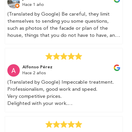
I subsequently received the certificate in a
Hace 1 año
couple of days, and then received the
(Translated by Google) Be careful, they limit
registration certificate and the energy
themselves to sending you some questions,
certification label from the administration.
such as photos of the facade or plan of the
house, things that you do not have to have, and
Thank you very much. The work was quick and at
no one is going to do it or verify it, it seems that
a good price. I will recommend these
depending on the autonomous community in
professionals and will use their services again.
which you live. They sell this as "speed", but if
so, you can say anything.
(Original)
Alfonso Pérez
Profesionalidad y trato inmejorable.
Hace 2 años
The "service" is charged in advance. I hope that
(Translated by Google) Impeccable treatment.
the return of the same for not meeting what
El profesional que vino a tomar medidas fue
Professionalism, good work and speed.
was expected is just as fast.
rápido y preciso. Le aportamos plano de la
Very competitive prices.
vivienda que agradeció ya que esto le facilitaba
Delighted with your work.
Taking into account that there is a possibility that
su trabajo.
I will recommend you as soon as I have the
no technician will come and you will be the one
opportunity.
to fill in the data, this service is completely
Posteriorme tuve el certificado en un par de días
A pleasure to have met you.
inadvisable.
y luego recibí de la administración la certificación