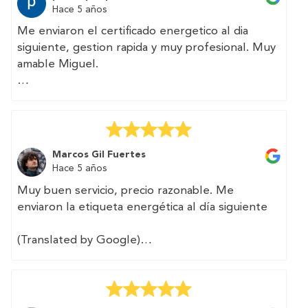
Hace 5 años
Me enviaron el certificado energetico al dia
siguiente, gestion rapida y muy profesional. Muy
amable Miguel.
(Translated by Google)
They sent me the energy certificate the next
day, fast and very professional management.
Very kind Miguel.
Marcos Gil Fuertes
Hace 5 años
Muy buen servicio, precio razonable. Me
enviaron la etiqueta energética al día siguiente
(Translated by Google)
Very good service, reasonable price. They sent
me the energy label the next day