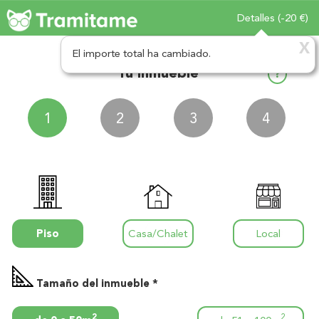
Detalles (
-20
€)
X
El importe total ha cambiado.
Tu inmueble
?
Piso
Casa/Chalet
Local
Tamaño del inmueble *
2
2